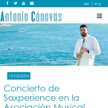
esp
eng
Tog
nav
19/03/2026
Concierto de
Saxperience en la
Asociación Musical