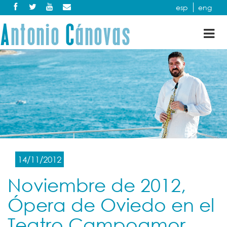
esp
eng
Tog
nav
14/11/2012
Noviembre de 2012,
Ópera de Oviedo en el
Teatro Campoamor.