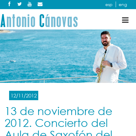
esp
eng
Tog
nav
12/11/2012
13 de noviembre de
2012. Concierto del
Aula de Saxofón del